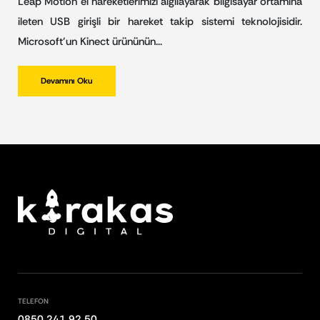
Leap Motion el hareketlerimizi algılayarak bilgisayar ortamına
ileten USB girişli bir hareket takip sistemi teknolojisidir.
Microsoft’un Kinect ürününün…
Devamını Oku
TELEFON
0850 241 92 50